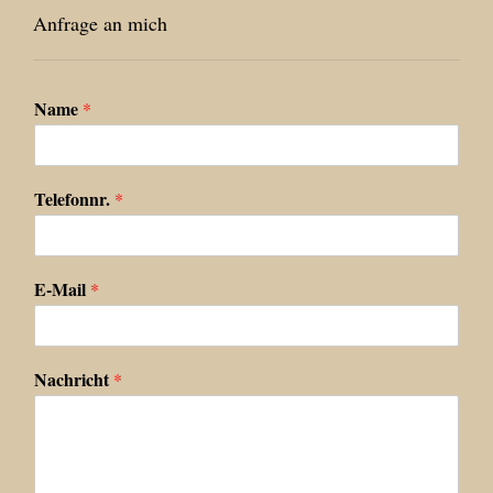
Anfrage an mich
Name
*
Telefonnr.
*
E-Mail
*
Nachricht
*